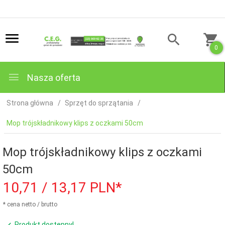
0
Nasza oferta
Strona główna
Sprzęt do sprzątania
Mop trójskładnikowy klips z oczkami 50cm
Mop trójskładnikowy klips z oczkami
50cm
10,
71
/ 13,17
PLN*
* cena netto / brutto
Produkt dostępny!