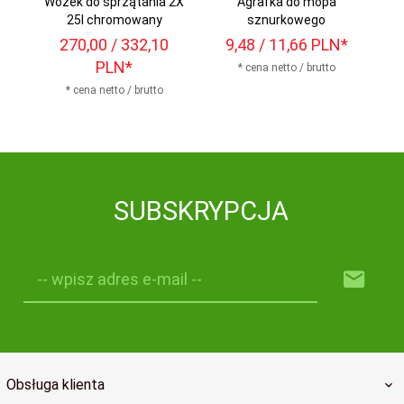
Wózek do sprzątania 2X
Agrafka do mopa
M
25l chromowany
sznurkowego
270,
00
/ 332,10
9,
48
/ 11,66
PLN*
1
PLN*
* cena netto / brutto
* cena netto / brutto
SUBSKRYPCJA
-- wpisz adres e-mail --
Obsługa klienta