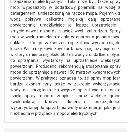
urządzeniami elektrycznymi. Taki może być także spray
mop, wyposażony w dodatkowy pojemnik na wodę z
detergentem, umieszczoną na rączce mopa. Pojemnik z
wodą pokrywa delikatną mgiełką całą sprzątaną
powierzchnię, umożliwiając jej lepsze uprzątnięcie i
zmycie nawet najbardziej uciążliwych zabrudzeń. Spray
mop w wielu modelach działa w oparciu o jednorazowe
nakładki, które po zakończeniu sprzątania wyrzuca się do
kosza. Wielu użytkowników zastanawia się, czy pojemnik,
w którym mieści się około 500 ml wody z dodatkiem płynu
do sprzątania, wystarczy na uprzątnięcie większych
powierzchni. Producenci rekomendują stosowanie spray
mopa do uprzątnięcia nawet 150 metrów kwadratowych
powierzchni. W praktyce oznacza to, że spray mop jest
bardzo ekonomiczny także w zakresie wykorzystania
wody do sprzątania. Łatwiejsze sprzątanie na mokro
dzięki spray mopom znajduje coraz większe grono
zwolenników, którzy doceniają oszczędność
wykorzystanej do sprzątania wody oraz energii, jaka jest
niezbędna w przypadku mopów elektrycznych.