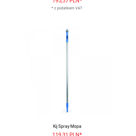
195,
57
PLN*
* z podatkiem VAT
Kij Spray Mopa
119,
31
PLN*