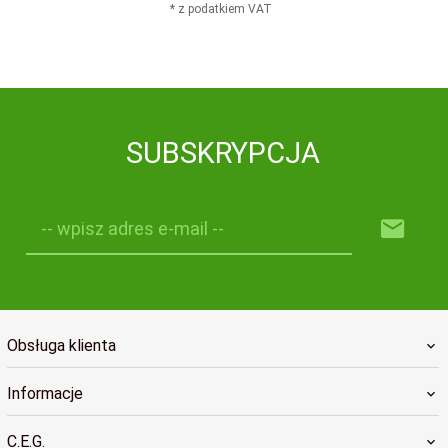
* z podatkiem VAT
SUBSKRYPCJA
-- wpisz adres e-mail --
Obsługa klienta
Informacje
C.E.G.