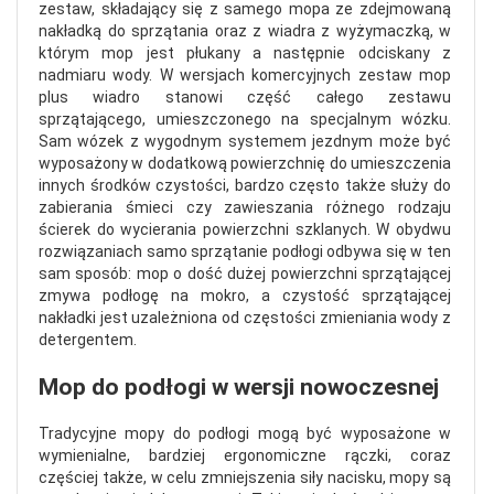
zestaw, składający się z samego mopa ze zdejmowaną
nakładką do sprzątania oraz z wiadra z wyżymaczką, w
którym mop jest płukany a następnie odciskany z
nadmiaru wody. W wersjach komercyjnych zestaw mop
plus wiadro stanowi część całego zestawu
sprzątającego, umieszczonego na specjalnym wózku.
Sam wózek z wygodnym systemem jezdnym może być
wyposażony w dodatkową powierzchnię do umieszczenia
innych środków czystości, bardzo często także służy do
zabierania śmieci czy zawieszania różnego rodzaju
ścierek do wycierania powierzchni szklanych. W obydwu
rozwiązaniach samo sprzątanie podłogi odbywa się w ten
sam sposób: mop o dość dużej powierzchni sprzątającej
zmywa podłogę na mokro, a czystość sprzątającej
nakładki jest uzależniona od częstości zmieniania wody z
detergentem.
Mop do podłogi w wersji nowoczesnej
Tradycyjne mopy do podłogi mogą być wyposażone w
wymienialne, bardziej ergonomiczne rączki, coraz
częściej także, w celu zmniejszenia siły nacisku, mopy są