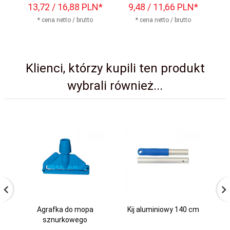
13,
72
/ 16,88
PLN*
9,
48
/ 11,66
PLN*
* cena netto / brutto
* cena netto / brutto
Klienci, którzy kupili ten produkt
wybrali również...
Agrafka do mopa
Kij aluminiowy 140 cm
Wi
sznurkowego