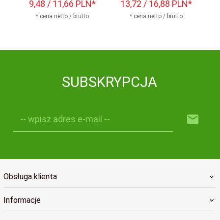
9,
48
/ 11,66
PLN*
13,
72
/ 16,88
PLN*
98
* cena netto / brutto
* cena netto / brutto
SUBSKRYPCJA
-- wpisz adres e-mail --
Obsługa klienta
Informacje