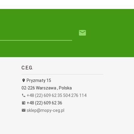
C.E.G.
Pryzmaty 15
02-226
Warszawa
,
Polska
+48 (22) 609 62 35 504 276 114
+48 (22) 609 62 36
sklep@mopy-ceg.pl