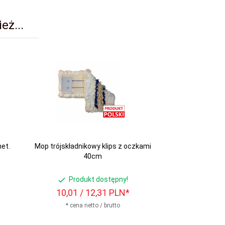
eż...
met.
Mop trójskładnikowy klips z oczkami
40cm
Produkt dostępny!
10,
01
/ 12,31
PLN*
* cena netto / brutto