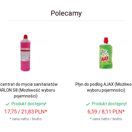
Polecamy
centrat do mycia sanitariatów
Płyn do podłóg AJAX (Możliw
ARLON S8 (Możliwość wyboru
wyboru pojemności)
pojemności)
Produkt dostępny!
Produkt dostępny!
17,
75
/ 21,83
PLN*
6,
59
/ 8,11
PLN*
* cena netto / brutto
* cena netto / brutto