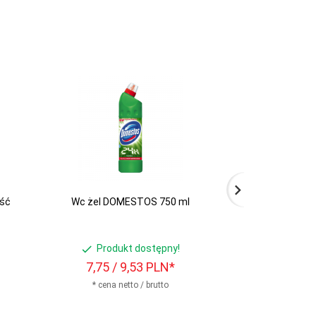
ość
Wc żel DOMESTOS 750 ml
MAX ORANGE (M
poje
Produkt dostępny!
Produ
7,
75
/ 9,53
PLN*
9,
40
/ 
* cena netto / brutto
* cena n