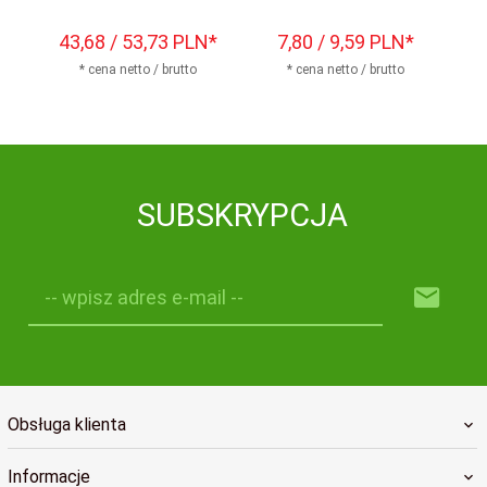
43,
68
/ 53,73
PLN*
7,
80
/ 9,59
PLN*
1
* cena netto / brutto
* cena netto / brutto
SUBSKRYPCJA
-- wpisz adres e-mail --
Obsługa klienta
Informacje