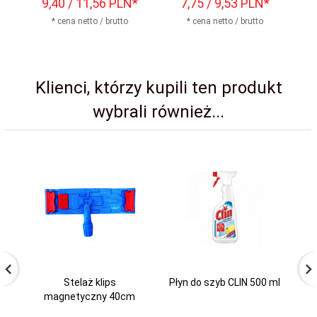
9,
40
/ 11,56
PLN*
7,
75
/ 9,53
PLN*
* cena netto / brutto
* cena netto / brutto
Klienci, którzy kupili ten produkt
wybrali również...
Stelaż klips
Płyn do szyb CLIN 500 ml
K
magnetyczny 40cm