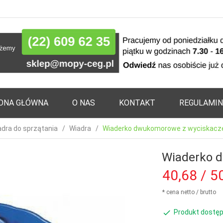
ONA GŁÓWNA
O NAS
KONTAKT
REGULAMIN
adra do sprzątania
Wiadra
Wiaderko dwukomorowe z wyciskac
Wiaderko 
40,
68
/ 5
* cena netto / brutto
Produkt dostęp