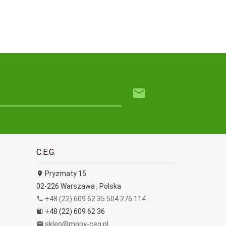
C.E.G.
Pryzmaty 15
02-226
Warszawa
,
Polska
+48 (22) 609 62 35 504 276 114
+48 (22) 609 62 36
sklep@mopy-ceg.pl