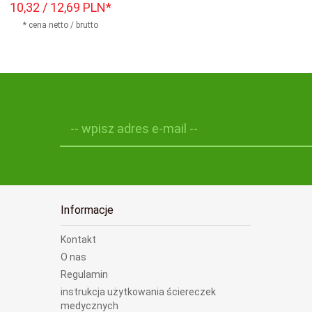
10,
32
/ 12,69
PLN*
* cena netto / brutto
-- wpisz adres e-mail --
Informacje
Kontakt
O nas
Regulamin
instrukcja użytkowania ściereczek
medycznych