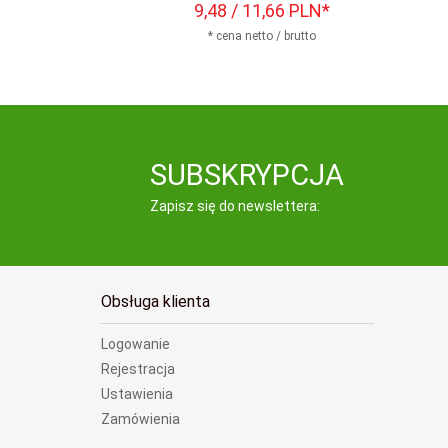
9,
48
/ 11,66
PLN*
* cena netto / brutto
SUBSKRYPCJA
Zapisz się do newslettera:
Obsługa klienta
Logowanie
Rejestracja
Ustawienia
Zamówienia