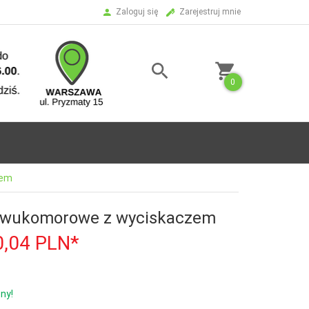
Zaloguj się
Zarejestruj mnie
0
zem
dwukomorowe z wyciskaczem
0,04
PLN*
ny!